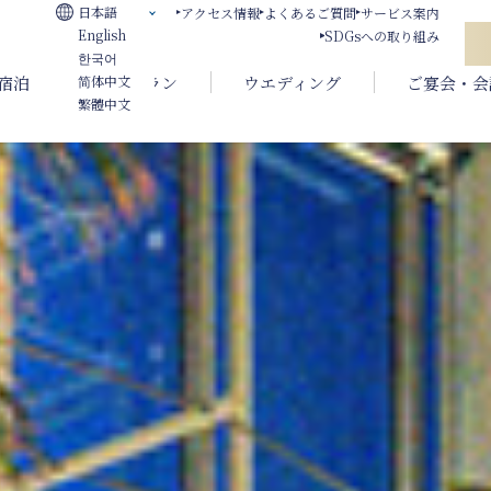
日本語
アクセス情報
よくあるご質問
サービス案内
English
SDGsへの取り組み
한국어
宿泊
レストラン
ウエディング
ご宴会・会
简体中文
繁體中文