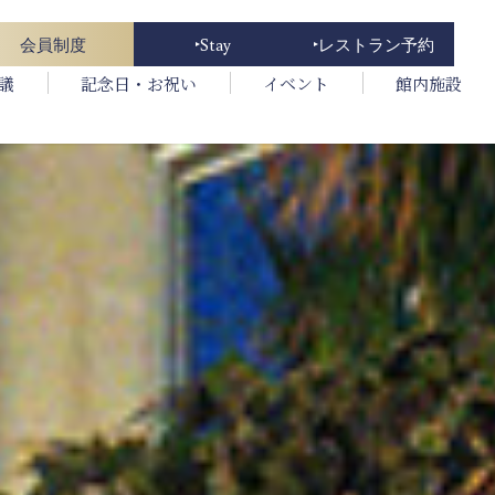
会員制度
Stay
レストラン予約
議
記念日・お祝い
イベント
館内施設